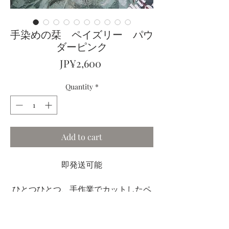
手染めの栞 ペイズリー パウ
ダーピンク
Price
JP¥2,600
Quantity
*
Add to cart
即発送可能
ひとつひとつ、手作業でカットしたペ
イズリーに、淡いピンクで手染めを施
し、ゴールドを一筆一筆乗せ、タッセ
ルも一房一房結って染色を施しビーズ