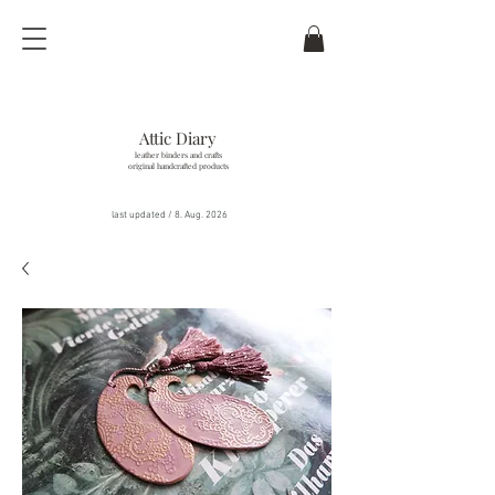
Attic Diary
leather binders and crafts
original handcrafted products
last updated / 8
. Aug. 2026